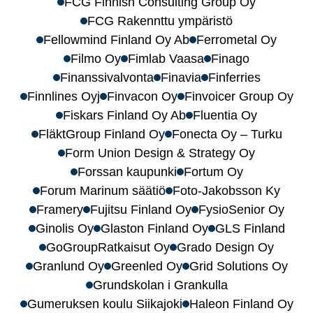
FCG Finnish Consulting Group Oy
FCG Rakennttu ympäristö
Fellowmind Finland Oy Ab
Ferrometal Oy
Filmo Oy
Fimlab Vaasa
Finago
Finanssivalvonta
Finavia
Finferries
Finnlines Oyj
Finvacon Oy
Finvoicer Group Oy
Fiskars Finland Oy Ab
Fluentia Oy
FläktGroup Finland Oy
Fonecta Oy – Turku
Form Union Design & Strategy Oy
Forssan kaupunki
Fortum Oy
Forum Marinum säätiö
Foto-Jakobsson Ky
Framery
Fujitsu Finland Oy
FysioSenior Oy
Ginolis Oy
Glaston Finland Oy
GLS Finland
GoGroupRatkaisut Oy
Grado Design Oy
Granlund Oy
Greenled Oy
Grid Solutions Oy
Grundskolan i Grankulla
Gumeruksen koulu Siikajoki
Haleon Finland Oy