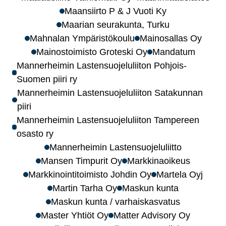
Maansiirto P & J Vuoti Ky
Maarian seurakunta, Turku
Mahnalan Ympäristökoulu
Mainosallas Oy
Mainostoimisto Groteski Oy
Mandatum
Mannerheimin Lastensuojeluliiton Pohjois-
Suomen piiri ry
Mannerheimin Lastensuojeluliiton Satakunnan
piiri
Mannerheimin Lastensuojeluliiton Tampereen
osasto ry
Mannerheimin Lastensuojeluliitto
Mansen Timpurit Oy
Markkinaoikeus
Markkinointitoimisto Johdin Oy
Martela Oyj
Martin Tarha Oy
Maskun kunta
Maskun kunta / varhaiskasvatus
Master Yhtiöt Oy
Matter Advisory Oy