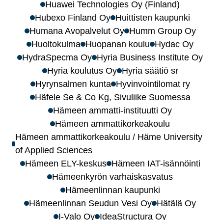
Huawei Technologies Oy (Finland)
Hubexo Finland Oy
Huittisten kaupunki
Humana Avopalvelut Oy
Humm Group Oy
Huoltokulma
Huopanan koulu
Hydac Oy
HydraSpecma Oy
Hyria Business Institute Oy
Hyria koulutus Oy
Hyria säätiö sr
Hyrynsalmen kunta
Hyvinvointilomat ry
Häfele Se & Co Kg, Sivuliike Suomessa
Hämeen ammatti-instituutti Oy
Hämeen ammattikorkeakoulu
Hämeen ammattikorkeakoulu / Häme University
of Applied Sciences
Hämeen ELY-keskus
Hämeen IAT-isännöinti
Hämeenkyrön varhaiskasvatus
Hämeenlinnan kaupunki
Hämeenlinnan Seudun Vesi Oy
Hätälä Oy
I-Valo Oy
IdeaStructura Oy