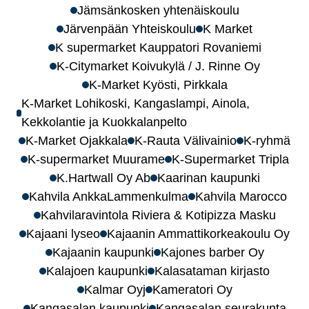
Jämsänkosken yhtenäiskoulu
Järvenpään Yhteiskoulu
K Market
K supermarket Kauppatori Rovaniemi
K-Citymarket Koivukylä / J. Rinne Oy
K-Market Kyösti, Pirkkala
K-Market Lohikoski, Kangaslampi, Ainola,
Kekkolantie ja Kuokkalanpelto
K-Market Ojakkala
K-Rauta Välivainio
K-ryhmä
K-supermarket Muurame
K-Supermarket Tripla
K.Hartwall Oy Ab
Kaarinan kaupunki
Kahvila AnkkaLammenkulma
Kahvila Marocco
Kahvilaravintola Riviera & Kotipizza Masku
Kajaani lyseo
Kajaanin Ammattikorkeakoulu Oy
Kajaanin kaupunki
Kajones barber Oy
Kalajoen kaupunki
Kalasataman kirjasto
Kalmar Oyj
Kameratori Oy
Kangasalan kaupunki
Kangasalan seurakunta