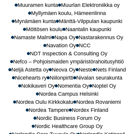
Muuramen kunta
Muurlan Elektroniikka oy
Myllymäen koulu, Hämeenlinna
Mynämäen kunta
Mänttä-Vilppulan kaupunki
Möttösen koulu
Naantalin kaupunki
Namaste Malmi
Napa Oy
Nastarakennus Oy
Navation Oy
NCC
NDT Inspection & Consulting Oy
Nefco – Pohjoismaiden ympäristörahoitusyhtiö
Neljä Astetta oy
Neova Oy
Neste
Nets Finland
Nicehearts ry
Niilonpirtti
Nivalan seurakunta
Nokikaveri Oy
Nomentia Oy
Noptel Oy
Nordea Campus Helsinki
Nordea Oulu Kirkkokatu
Nordea Rovaniemi
Nordea Tampere
Nordex Finland
Nordic Business Forum Oy
Nordic Healthcare Group Oy