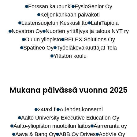
Forssan kaupunki
FysioSenior Oy
Keljonkankaan päiväkoti
Lastensuojelun Keskusliitto
LähiTapiola
Novatron Oy
Nuorten yrittäjyys ja talous NYT ry
Oulun yliopisto
RELEX Solutions Oy
Spatineo Oy
Työeläkevakuuttajat Tela
Ylästön koulu
Mukana päivässä vuonna 2025
24taxi.fi
A-lehdet-konserni
Aalto University Executive Education Oy
Aalto-yliopiston muotoilun laitos
Aarreranta oy
Aava & Bang Oy
ABB Oy Drives
AbbVie Oy