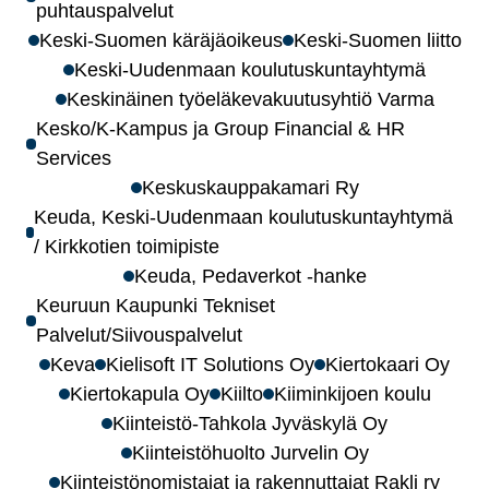
puhtauspalvelut
Keski-Suomen käräjäoikeus
Keski-Suomen liitto
Keski-Uudenmaan koulutuskuntayhtymä
Keskinäinen työeläkevakuutusyhtiö Varma
Kesko/K-Kampus ja Group Financial & HR
Services
Keskuskauppakamari Ry
Keuda, Keski-Uudenmaan koulutuskuntayhtymä
/ Kirkkotien toimipiste
Keuda, Pedaverkot -hanke
Keuruun Kaupunki Tekniset
Palvelut/Siivouspalvelut
Keva
Kielisoft IT Solutions Oy
Kiertokaari Oy
Kiertokapula Oy
Kiilto
Kiiminkijoen koulu
Kiinteistö-Tahkola Jyväskylä Oy
Kiinteistöhuolto Jurvelin Oy
Kiinteistönomistajat ja rakennuttajat Rakli ry