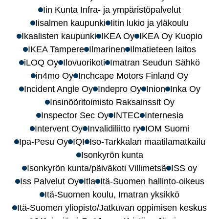
Iin Kunta Infra- ja ympäristöpalvelut
Iisalmen kaupunki
Iitin lukio ja yläkoulu
Ikaalisten kaupunki
IKEA Oy
IKEA Oy Kuopio
IKEA Tampere
Ilmarinen
Ilmatieteen laitos
iLOQ Oy
Ilovuorikoti
Imatran Seudun Sähkö
in4mo Oy
Inchcape Motors Finland Oy
Incident Angle Oy
Indepro Oy
Inion
Inka Oy
Insinööritoimisto Raksainssit Oy
Inspector Sec Oy
INTEC
Internesia
Intervent Oy
Invalidiliitto ry
IOM Suomi
Ipa-Pesu Oy
IQI
Iso-Tarkkalan maatilamatkailu
Isonkyrön kunta
Isonkyrön kunta/päiväkoti Villimetsä
ISS oy
Iss Palvelut Oy
Itla
Itä-Suomen hallinto-oikeus
Itä-Suomen koulu, Imatran yksikkö
Itä-Suomen yliopisto/Jatkuvan oppimisen keskus