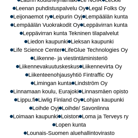
Leenan puhdistuspalvelu Oy
Legal Folks Oy
Leijonaemot ry
Leipurin Oyj
Lempäälän kunta
Lempäälän Vuokrakodit Oy
Leppävirran kunta
Leppävirran kunta Tekninen tilapalvelut
Liedon kaupunki
Lieksan kaupunki
Life Science Center
LifeGlue Technologies Oy
Liikenne- ja viestintäministeriö
Liikennevakuutuskeskus
Liikennevirta Oy
Liikenteenohjausyhtiö Fintraffic Oy
Limingan kunta
Lindström Oy
Linnamaan koulu, Eurajoki
Linnasmäen opisto
Lippu.fi
Liwlig Finland Oy
Lohjan kaupunki
Loihde Oyj
Loihde/ Savonlinna
Loimaan kaupunki
Loiston
Loma ja Terveys ry
Lopen kunta
Lounais-Suomen aluehallintovirasto