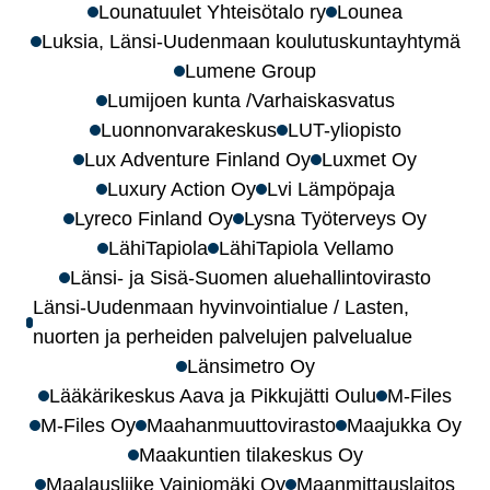
Lounatuulet Yhteisötalo ry
Lounea
Luksia, Länsi-Uudenmaan koulutuskuntayhtymä
Lumene Group
Lumijoen kunta /Varhaiskasvatus
Luonnonvarakeskus
LUT-yliopisto
Lux Adventure Finland Oy
Luxmet Oy
Luxury Action Oy
Lvi Lämpöpaja
Lyreco Finland Oy
Lysna Työterveys Oy
LähiTapiola
LähiTapiola Vellamo
Länsi- ja Sisä-Suomen aluehallintovirasto
Länsi-Uudenmaan hyvinvointialue / Lasten,
nuorten ja perheiden palvelujen palvelualue
Länsimetro Oy
Lääkärikeskus Aava ja Pikkujätti Oulu
M-Files
M-Files Oy
Maahanmuuttovirasto
Maajukka Oy
Maakuntien tilakeskus Oy
Maalausliike Vainiomäki Oy
Maanmittauslaitos