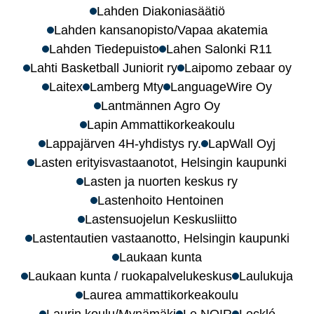
Lahden Diakoniasäätiö
Lahden kansanopisto/Vapaa akatemia
Lahden Tiedepuisto
Lahen Salonki R11
Lahti Basketball Juniorit ry
Laipomo zebaar oy
Laitex
Lamberg Mty
LanguageWire Oy
Lantmännen Agro Oy
Lapin Ammattikorkeakoulu
Lappajärven 4H-yhdistys ry.
LapWall Oyj
Lasten erityisvastaanotot, Helsingin kaupunki
Lasten ja nuorten keskus ry
Lastenhoito Hentoinen
Lastensuojelun Keskusliitto
Lastentautien vastaanotto, Helsingin kaupunki
Laukaan kunta
Laukaan kunta / ruokapalvelukeskus
Laulukuja
Laurea ammattikorkeakoulu
Laurin koulu/Mynämäki
Le NOIR
Lecklé