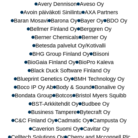
Avery Dennison
Aveso Oy
Avoin päiväkoti Sinilintu
AXA Partners
Baran Mosavi
Barona Oy
Bayer Oy
BDO Oy
Bellmer Finland Oy
Berggren Oy
Berner Chemicals
Berner Oy
Betesda palvelut Oy/Kotivalli
BHG Group Finland Oy
Biisoni
BioGaia Finland Oy
BioPro Kaleva
Black Duck Software Finland Oy
Blueprint Genetics Oy
BMH Technology Oy
Boco IP Oy Ab
Body & Sound
Bonalive Oy
Bondata Group
Botcos
Bristol Myers Squibb
BST-Arkkitehdit Oy
Budbee Oy
Business Tampere
Bytecraft Oy
C&C Finland Oy
Cadmatic Oy
Campusta Oy
Caverion Suomi Oy
Cavitar Oy
Celltech Solutions Oy
Cherry and Mcconnell Plc