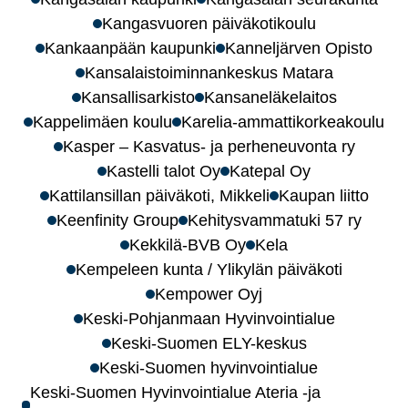
Kangasvuoren päiväkotikoulu
Kankaanpään kaupunki
Kanneljärven Opisto
Kansalaistoiminnankeskus Matara
Kansallisarkisto
Kansaneläkelaitos
Kappelimäen koulu
Karelia-ammattikorkeakoulu
Kasper – Kasvatus- ja perheneuvonta ry
Kastelli talot Oy
Katepal Oy
Kattilansillan päiväkoti, Mikkeli
Kaupan liitto
Keenfinity Group
Kehitysvammatuki 57 ry
Kekkilä-BVB Oy
Kela
Kempeleen kunta / Ylikylän päiväkoti
Kempower Oyj
Keski-Pohjanmaan Hyvinvointialue
Keski-Suomen ELY-keskus
Keski-Suomen hyvinvointialue
Keski-Suomen Hyvinvointialue Ateria -ja