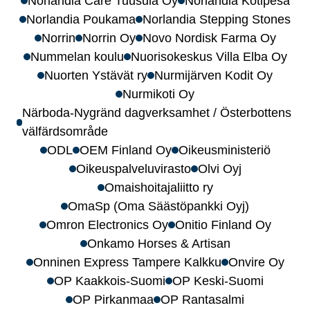
Norlandia Care Tuusula Oy
Norlandia Kotipesä
Norlandia Poukama
Norlandia Stepping Stones
Norrin
Norrin Oy
Novo Nordisk Farma Oy
Nummelan koulu
Nuorisokeskus Villa Elba Oy
Nuorten Ystävät ry
Nurmijärven Kodit Oy
Nurmikoti Oy
Närboda-Nygränd dagverksamhet / Österbottens
välfärdsområde
ODL
OEM Finland Oy
Oikeusministeriö
Oikeuspalveluvirasto
Olvi Oyj
Omaishoitajaliitto ry
OmaSp (Oma Säästöpankki Oyj)
Omron Electronics Oy
Onitio Finland Oy
Onkamo Horses & Artisan
Onninen Express Tampere Kalkku
Onvire Oy
OP Kaakkois-Suomi
OP Keski-Suomi
OP Pirkanmaa
OP Rantasalmi