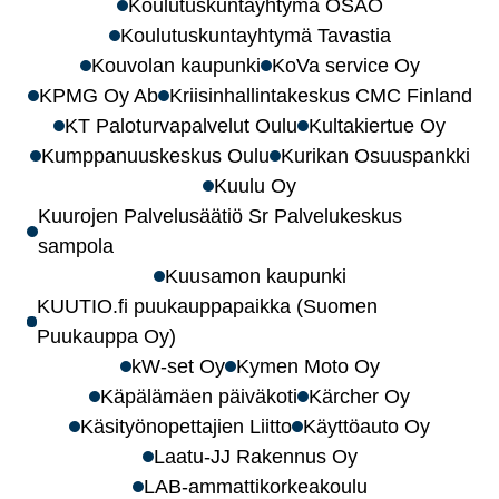
Koulutuskuntayhtymä OSAO
Koulutuskuntayhtymä Tavastia
Kouvolan kaupunki
KoVa service Oy
KPMG Oy Ab
Kriisinhallintakeskus CMC Finland
KT Paloturvapalvelut Oulu
Kultakiertue Oy
Kumppanuuskeskus Oulu
Kurikan Osuuspankki
Kuulu Oy
Kuurojen Palvelusäätiö Sr Palvelukeskus
sampola
Kuusamon kaupunki
KUUTIO.fi puukauppapaikka (Suomen
Puukauppa Oy)
kW-set Oy
Kymen Moto Oy
Käpälämäen päiväkoti
Kärcher Oy
Käsityönopettajien Liitto
Käyttöauto Oy
Laatu-JJ Rakennus Oy
LAB-ammattikorkeakoulu