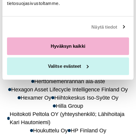
tietosuojasivustoltamme.
Helsingin KTK Oy
Helsingin ranskalais-suomalainen koulu
Helsingin Seudun Isännöitsijät Oy
Näytä tiedot
Helsingin seudun ympäristöpalvelut HSY
Helsingin työllisyyspalvelut
Helsingin Yliopisto
Hyväksyn kaikki
Helsingin yliopisto / Päijät-Hämeen LUMA-
keskus
Helsinki Allas Oy, Allas Pool
Helvar
Helykodit ry
Valitse evästeet
Hemmotteluhuone Uniikki
HERE Technologies
Herttoniemenrannan ala-aste
Hexagon Asset Lifecycle Intelligence Finland Oy
Hexamer Oy
Hiihtokeskus Iso-Syöte Oy
Hilla Group
Hoitokoti Peltola OY (yhteyshenkilö; Lähihoitaja
Kari Hautoniemi)
Houkuttelu Oy
HP Finland Oy