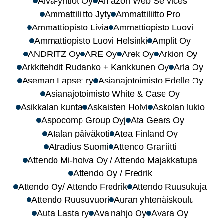
Alva-yhtiöt Oy
Amazon Web Services
Ammattiliitto Jyty
Ammattiliitto Pro
Ammattiopisto Livia
Ammattiopisto Luovi
Ammattiopisto Luovi Helsinki
Amplit Oy
ANDRITZ Oy
ARE Oy
Arek Oy
Arkion Oy
Arkkitehdit Rudanko + Kankkunen Oy
Arla Oy
Aseman Lapset ry
Asianajotoimisto Edelle Oy
Asianajotoimisto White & Case Oy
Asikkalan kunta
Askaisten Holvi
Askolan lukio
Aspocomp Group Oyj
Ata Gears Oy
Atalan päiväkoti
Atea Finland Oy
Atradius Suomi
Attendo Graniitti
Attendo Mi-hoiva Oy / Attendo Majakkatupa
Attendo Oy / Fredrik
Attendo Oy/ Attendo Fredrik
Attendo Ruusukuja
Attendo Ruusuvuori
Auran yhtenäiskoulu
Auta Lasta ry
Avainahjo Oy
Avara Oy