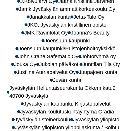
J.Koivujärvi Oy
Jaana Kristiina Järvinen
Jamk Jyväskylän ammattikorkeakoulu Oy
Janakkalan kunta
Jetta-Talo Oy
JKO, Jyväskylän kristillinen opisto
JMK Ravintolat Oy
Joanna’s Beauty
Joensuun kaupunki
Joensuun kaupunki/Puistojenhoitoyksikkö
John Crane Safematic Oy
Johtoryhmä oy
Jouka Oy
Jukolan päiväkoti
Junttilan Tila Oy
Justiina Ateriapalvelut Oy
Juupajoen kunta
Juvan kunta
Jyväskylän Helluntaiseurakunta Okkerinkatu2
40700 Jyväskylä
Jyväskylän kaupunki, Kirjastopalvelut
Jyväskylän koulutuskuntayhtymä Gradia
Jyväskylän steinerkoulu
Jyväskylän yliopisto
Jyväskylän yliopiston ylioppilaskunta / Soihtu