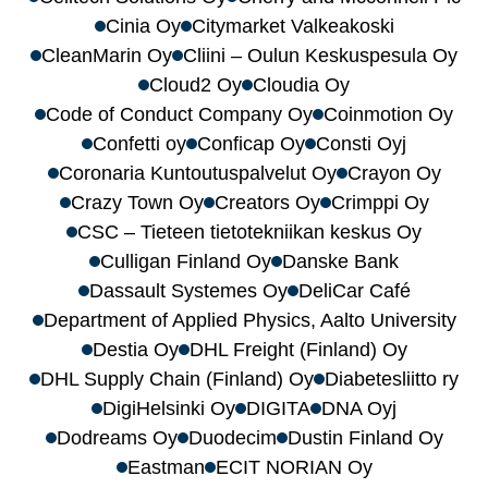
Cinia Oy
Citymarket Valkeakoski
CleanMarin Oy
Cliini – Oulun Keskuspesula Oy
Cloud2 Oy
Cloudia Oy
Code of Conduct Company Oy
Coinmotion Oy
Confetti oy
Conficap Oy
Consti Oyj
Coronaria Kuntoutuspalvelut Oy
Crayon Oy
Crazy Town Oy
Creators Oy
Crimppi Oy
CSC – Tieteen tietotekniikan keskus Oy
Culligan Finland Oy
Danske Bank
Dassault Systemes Oy
DeliCar Café
Department of Applied Physics, Aalto University
Destia Oy
DHL Freight (Finland) Oy
DHL Supply Chain (Finland) Oy
Diabetesliitto ry
DigiHelsinki Oy
DIGITA
DNA Oyj
Dodreams Oy
Duodecim
Dustin Finland Oy
Eastman
ECIT NORIAN Oy