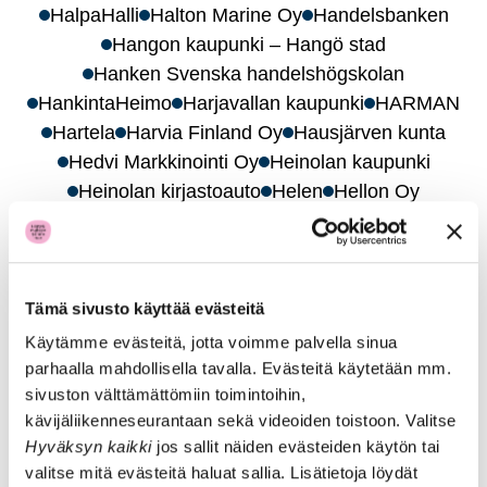
HalpaHalli
Halton Marine Oy
Handelsbanken
Hangon kaupunki – Hangö stad
Hanken Svenska handelshögskolan
HankintaHeimo
Harjavallan kaupunki
HARMAN
Hartela
Harvia Finland Oy
Hausjärven kunta
Hedvi Markkinointi Oy
Heinolan kaupunki
Heinolan kirjastoauto
Helen
Hellon Oy
Helluntaiseurakuntien Koulupalvelu
Helsingin hallinto-oikeus
Helsingin Jalkapalloklubi (HJK)
Helsingin kaupungin Seniori-info
Tämä sivusto käyttää evästeitä
Helsingin kaupungin asunnot Oy
Käytämme evästeitä, jotta voimme palvella sinua
Helsingin kaupungin liikelaitos Stara
parhaalla mahdollisella tavalla. Evästeitä käytetään mm.
sivuston välttämättömiin toimintoihin,
Helsingin Kaupunginteatteri
Helsingin kaupunki
kävijäliikenneseurantaan sekä videoiden toistoon. Valitse
Helsingin kaupunki, Kaupunkiympäristön
Hyväksyn kaikki
jos sallit näiden evästeiden käytön tai
toimiala,Isännöintitiimi 3
valitse mitä evästeitä haluat sallia. Lisätietoja löydät
Helsingin kaupunki, Kymp-talo