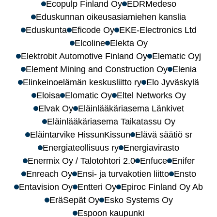
Ecopulp Finland Oy
EDRMedeso
Eduskunnan oikeusasiamiehen kanslia
Eduskunta
Eficode Oy
EKE-Electronics Ltd
Elcoline
Elekta Oy
Elektrobit Automotive Finland Oy
Elematic Oyj
Element Mining and Construction Oy
Elenia
Elinkeinoelämän keskusliitto ry
Elo Jyväskylä
Eloisa
Elomatic Oy
Eltel Networks Oy
Elvak Oy
Eläinlääkäriasema Länkivet
Eläinlääkäriasema Taikatassu Oy
Eläintarvike HissunKissun
Elävä säätiö sr
Energiateollisuus ry
Energiavirasto
Enermix Oy / Talotohtori 2.0
Enfuce
Enifer
Enreach Oy
Ensi- ja turvakotien liitto
Ensto
Entavision Oy
Entteri Oy
Epiroc Finland Oy Ab
EräSepät Oy
Esko Systems Oy
Espoon kaupunki