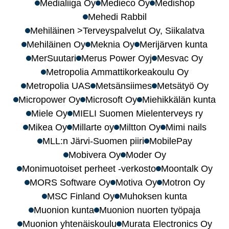
Medialiiga Oy
Medieco Oy
Medishop
Mehedi Rabbil
Mehiläinen >Terveyspalvelut Oy, Siikalatva
Mehiläinen Oy
Meknia Oy
Merijärven kunta
MerSuutari
Merus Power Oyj
Mesvac Oy
Metropolia Ammattikorkeakoulu Oy
Metropolia UAS
Metsänsiimes
Metsätyö Oy
Micropower Oy
Microsoft Oy
Miehikkälän kunta
Miele Oy
MIELI Suomen Mielenterveys ry
Mikea Oy
Millarte oy
Miltton Oy
Mimi nails
MLL:n Järvi-Suomen piiri
MobilePay
Mobivera Oy
Moder Oy
Monimuotoiset perheet -verkosto
Moontalk Oy
MORS Software Oy
Motiva Oy
Motron Oy
MSC Finland Oy
Muhoksen kunta
Muonion kunta
Muonion nuorten työpaja
Muonion yhtenäiskoulu
Murata Electronics Oy