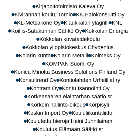
Kirjanpitotoimisto Kaleva Oy
Kivirannan koulu, Tornio
KK-Palokonsultti Oy
KL-Metsäkone Oy
Klaukkalan ylägrilli
KNL
Koillis-Satakunnan Sähkö Oy
Kokkolan Energia
Kokkolan kuvataidekoulu
Kokkolan yliopistokeskus Chydenius
Kolarin kunta
Kolarin Metalli
Kolmeks Oy
KOMPAN Suomi Oy
Konica Minolta Business Solutions Finland Oy
Konsultrend Oy
Kontiolahden Urheilijat ry
Kontram Oy
Kontu Isännöinti Oy
Korkeasaaren eläintarhan säätiö sr
Korkein hallinto-oikeus
Korpisyli
Koskin Import Oy
Koululiikuntaliitto
Koulutettu hieroja Heini Junnilainen
Koulutus Elämään Säätiö sr