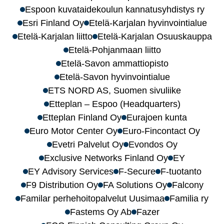
Espoon kuvataidekoulun kannatusyhdistys ry
Esri Finland Oy
Etelä-Karjalan hyvinvointialue
Etelä-Karjalan liitto
Etelä-Karjalan Osuuskauppa
Etelä-Pohjanmaan liitto
Etelä-Savon ammattiopisto
Etelä-Savon hyvinvointialue
ETS NORD AS, Suomen sivuliike
Etteplan – Espoo (Headquarters)
Etteplan Finland Oy
Eurajoen kunta
Euro Motor Center Oy
Euro-Fincontact Oy
Evetri Palvelut Oy
Evondos Oy
Exclusive Networks Finland Oy
EY
EY Advisory Services
F-Secure
F-tuotanto
F9 Distribution Oy
FA Solutions Oy
Falcony
Familar perhehoitopalvelut Uusimaa
Familia ry
Fastems Oy Ab
Fazer