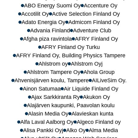
ABO Energy Suomi Oy
Accenture Oy
Accotilit Oy
Active Selection Finland Oy
Adato Energia Oy
Admicom Finland Oy
Advania Finland
Adventure Club
Afgha piza ravintola
AFRY Finland Oy
AFRY Finland Oy Turku
AFRY Finland Oy, Building Physics Tampere
Ahlstrom oy
Ahlstrom Oyj
Ahlstrom Tampere Oy
Ahola Group
Ahvenisjärven koulu, Tampere
AILiveSim Oy.
Ainon Satumaa
Air Liquide Finland Oy
Ajax Sarkkiranta Ry
Akukon Oy
Alajärven kaupunki, Paavolan koulu
Alasin Media Oy
Alavieskan kunta
Alfa Laval Aalborg Oy
Algeco Finland oy
Alisa Pankki Oyj
Alko Oy
Alma Media