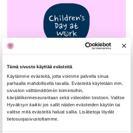
Tämä sivusto käyttää evästeitä
Event advertisement
Käytämme evästeitä, jotta voimme palvella sinua
Support the event by sharing this ad!
parhaalla mahdollisella tavalla. Evästeitä käytetään mm.
sivuston välttämättömiin toimintoihin,
Children's Day at Work
kävijäliikenneseurantaan sekä videoiden toistoon. Valitse
Hyväksyn kaikki
jos sallit näiden evästeiden käytön tai
valitse mitä evästeitä haluat sallia. Lisätietoja löydät
tietosuojasivustoltamme.